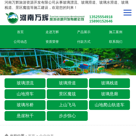
河南万辉旅游资源开发有限公司从事玻璃漂流、玻璃滑道、玻璃水滑道、玻璃
栈道、景区魔毯等施工建设，欢迎您的到来！
13525554918
15890152646
首页
走进万辉
产品展示
施工案例
公司动态
资质荣誉
付款方式
联系我们
玻璃漂流
玻璃滑道
玻璃栈道
山地滑车
景区魔毯
玻璃悬廊
玻璃吊桥
上山飞马
山地爬山轨道车
悬崖秋千
步步惊心
当前位置：
首页
>
企业动态