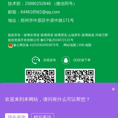
技术部：15890152646 （微信同号）
邮箱：644618562@qq.com
地址：郑州市中原区中原中路171号
版权所有：玻璃水滑道-玻璃滑道-玻璃漂流-山地滑车-玻璃栈道-河南万辉
旅游资源开发有限公司
豫ICP备2024072131号
豫公网安备 41010302003875号
网站地图
|
XML地图
在线咨询
QQ交谈下单
×
欢迎来到本网站，请问有什么可以帮您？
现在咨询
稍后再说