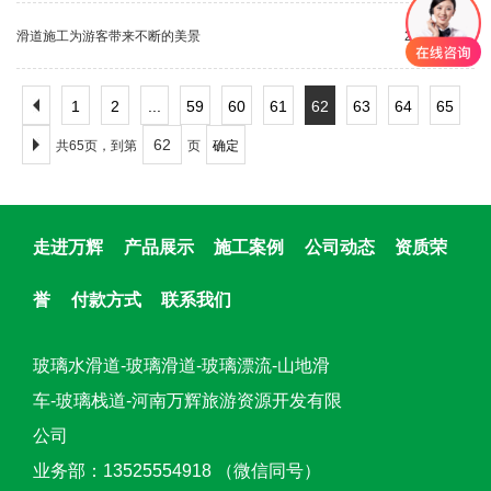
滑道施工为游客带来不断的美景
2018-09-15
1
2
...
59
60
61
62
63
64
65
共65页，到第
页
确定
走进万辉
产品展示
施工案例
公司动态
资质荣
誉
付款方式
联系我们
玻璃水滑道-玻璃滑道-玻璃漂流-山地滑
车-玻璃栈道-河南万辉旅游资源开发有限
公司
业务部：13525554918 （微信同号）