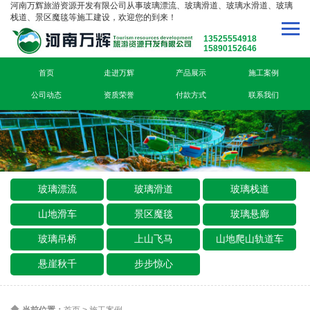
河南万辉旅游资源开发有限公司从事玻璃漂流、玻璃滑道、玻璃水滑道、玻璃
栈道、景区魔毯等施工建设，欢迎您的到来！
13525554918
15890152646
首页
走进万辉
产品展示
施工案例
公司动态
资质荣誉
付款方式
联系我们
玻璃漂流
玻璃滑道
玻璃栈道
山地滑车
景区魔毯
玻璃悬廊
玻璃吊桥
上山飞马
山地爬山轨道车
悬崖秋千
步步惊心
当前位置：
首页
>
施工案例